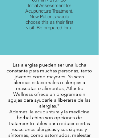
Initial Assessment for
45 min - $85.00
Acupuncture Treatment.
Choose this option for
New Patients would
an acupuncture/Chinese
choose this as their first
medicine visit after you
visit. Be prepared for a
have had your initial
full health history intake,
visit.
we allow up to 1 hour for
this visit though it is
possible to take less
time. wear comfortable
loose fitting clothing and
Las alergias pueden ser una lucha
please enjoy a healthy
constante para muchas personas, tanto
meal before you visit.
jóvenes como mayores. Ya sean
alergias estacionales o alergias a
mascotas o alimentos, Atlantic
Wellness ofrece un programa sin
agujas para ayudarle a liberarse de las
alergias.*
Además, la acupuntura y la medicina
herbal china son opciones de
tratamiento útiles para reducir ciertas
reacciones alérgicas y sus signos y
síntomas, como estornudos, malestar