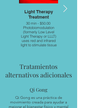
Light Therapy
Biomat Therapy
Treatment
Treatment
30 min - $50.00
30 min - $50.00
Photobiomodulation
Enjoy a relaxing half-
(formerly Low Level
hour on a famous and
Light Therapy or LLLT)
fabulous mat of
uses red and infrared
Amethyst Crystals
light to stimulate tissue
heated to 97 to 165
repair, pain relief, skin
degrees. This incredible
conditions, wound
system stimulates the
healing and seasonal
release of toxins in the
affective disorder.
body and leaves you
Tratamientos
rested and rejuvenated!
alternativos adicionales
Qi Gong
Qi Gong es una práctica de
movimiento creada para ayudar a
mejorar el bienestar físico y mental