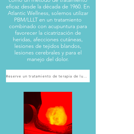
como un método de tratamiento
eficaz desde la década de 1960. En
Atlantic Wellness, solemos utilizar
PBM/LLLT en un tratamiento
combinado con acupuntura para
favorecer la cicatrización de
heridas, afecciones cutáneas,
lesiones de tejidos blandos,
lesiones cerebrales y para el
manejo del dolor.
Reserve un tratamiento de terapia de luz/láser