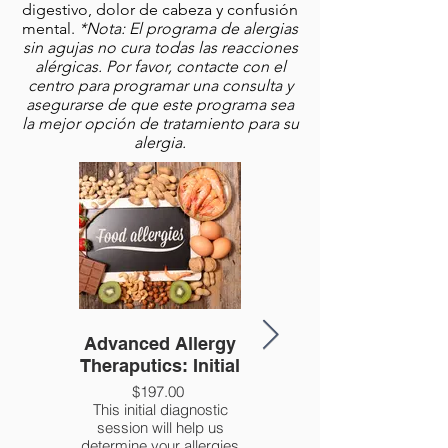
digestivo, dolor de cabeza y confusión
mental.
*Nota: El programa de alergias
sin agujas no cura todas las reacciones
alérgicas. Por favor, contacte con el
centro para programar una consulta y
asegurarse de que este programa sea
la mejor opción de tratamiento para su
alergia.
Advanced Allergy
AAT Followup
Theraputics: Initial
Treatment
$197.00
$85.00
This initial diagnostic
This is your followup
session will help us
appointment where we
determine your allergies
work on individual