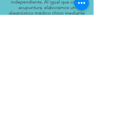
independiente. Al igual que con la
acupuntura, elaboramos un
diagnóstico médico chino mediante
la evaluación del estado general de
salud del paciente y de cualquier
afección que pueda padecer.
Posteriormente, elaboramos un plan
de tratamiento que incorpora la
medicina herbal china para facilitar
la recuperación continua entre
sesiones de acupuntura.
Suplementos
Los suplementos nutricionales son
parte integral de un programa de
salud holístico. Buscamos y
recomendamos productos tópicos
e internos de alta calidad para
ayudarle a alcanzar el bienestar.